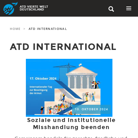
Skip to content
ATD VIERTE WELT

DEUTSCHLAND
PRIMAR
MENU
HOME
>
ATD INTERNATIONAL
ATD INTERNATIONAL
10. OKTOBER 2024
Soziale und institutionelle
Misshandlung beenden