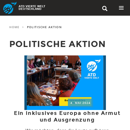
Skip to content
ATD VIERTE WELT

DEUTSCHLAND
PRIMAR
MENU
HOME
>
POLITISCHE AKTION
POLITISCHE AKTION
4. MAI 2024
Ein inklusives Europa ohne Armut
und Ausgrenzung